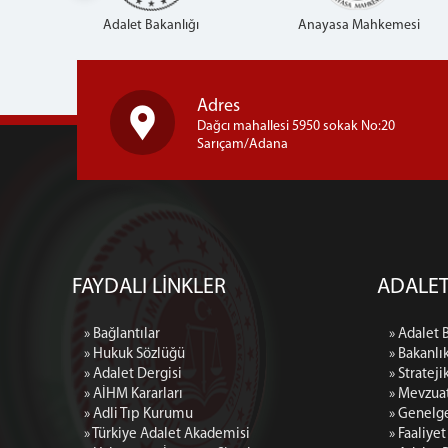
Adalet Bakanlığı
Anayasa Mahkemesi
Adres
Dağcı mahallesi 5950 sokak No:20
Sarıçam/Adana
FAYDALI LİNKLER
ADALET
» Bağlantılar
» Adalet 
» Hukuk Sözlüğü
» Bakanlı
» Adalet Dergisi
» Strateji
» AİHM Kararları
» Mevzua
» Adli Tıp Kurumu
» Genelg
» Türkiye Adalet Akademisi
» Faaliye