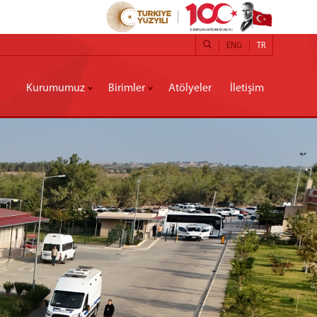
ENG
TR
Kurumumuz
Birimler
Atölyeler
İletişim