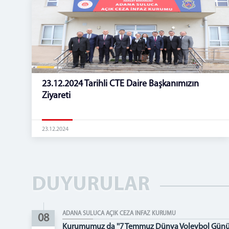
23.12.2024 Tarihli CTE Daire Başkanımızın
Ziyareti
23.12.2024
DUYURULAR
ADANA SULUCA AÇIK CEZA İNFAZ KURUMU
08
Kurumumuz da ''7 Temmuz Dünya Voleybol Günü'