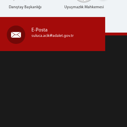
Danıştay Başkanlığı
Uyuşmazlık Mahkemesi
E-Posta
suluca.acik
adalet.gov.tr