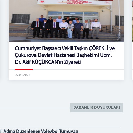
Cumhuriyet Başsavcı Vekili Taşkın ÇÖREKLİ ve
Çukurova Devlet Hastanesi Başhekimi Uzm.
Dr. Akif KÜÇÜKCAN'ın Ziyareti
07.05.2024
BAKANLIK DUYURULARI
' Adına Düzenlenen Voleybol Turnuvası