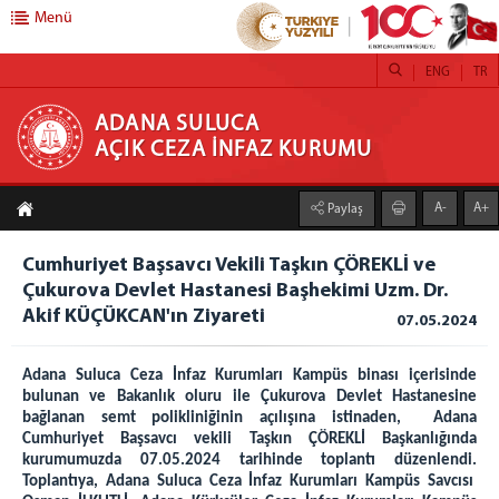
Menü
ENG
TR
ADANA SULUCA AÇIK CEZA İNFAZ KURUMU
ADANA SULUCA
AÇIK CEZA İNFAZ KURUMU
Kurumumuz
A-
A+
Paylaş
Yönetim
Kurumumuz
Cumhuriyet Başsavcı Vekili Taşkın ÇÖREKLİ ve
Birimler
Çukurova Devlet Hastanesi Başhekimi Uzm. Dr.
Akif KÜÇÜKCAN'ın Ziyareti
07.05.2024
Emanet Para Birimi
Emanet Eşya Birimi
Adana Suluca Ceza İnfaz Kurumları Kampüs binası içerisinde
Psiko-sosyal Birimi
bulunan ve Bakanlık oluru ile Çukurova Devlet Hastanesine
Eğitim Birimi
bağlanan semt polikliniğinin açılışına istinaden, Adana
Cumhuriyet Başsavcı vekili Taşkın ÇÖREKLİ Başkanlığında
Sağlık Birimi
kurumumuzda 07.05.2024 tarihinde toplantı düzenlendi.
Toplantıya, Adana Suluca Ceza İnfaz Kurumları Kampüs Savcısı
Atölyeler