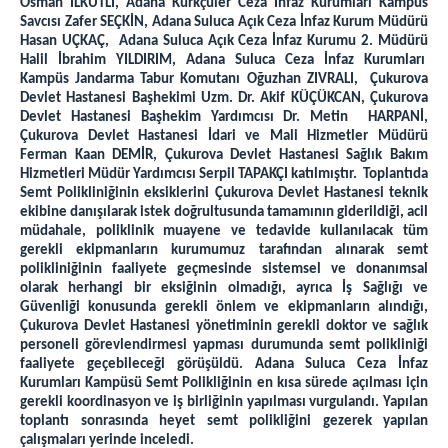
Osman İLKUTLİ, Adana Kürkçüler Ceza İnfaz Kurumları Kampüs
Savcısı Zafer SEÇKİN, Adana Suluca Açık Ceza İnfaz Kurum Müdürü
İletişim
Hasan UÇKAÇ, Adana Suluca Açık Ceza İnfaz Kurumu 2. Müdürü
Halil İbrahim YILDIRIM, Adana Suluca Ceza İnfaz Kurumları
Kampüs Jandarma Tabur Komutanı Oğuzhan ZIVRALI, Çukurova
Devlet Hastanesi Başhekimi Uzm. Dr. Akif KÜÇÜKCAN, Çukurova
Devlet Hastanesi Başhekim Yardımcısı Dr. Metin HARPANİ,
Çukurova Devlet Hastanesi İdari ve Mali Hizmetler Müdürü
Ferman Kaan DEMİR, Çukurova Devlet Hastanesi Sağlık Bakım
Hizmetleri Müdür Yardımcısı Serpil TAPAKÇI katılmıştır. Toplantıda
Semt Polikliniğinin eksiklerini Çukurova Devlet Hastanesi teknik
ekibine danışılarak istek doğrultusunda tamamının giderildiği, acil
müdahale, poliklinik muayene ve tedavide kullanılacak tüm
gerekli ekipmanların kurumumuz tarafından alınarak semt
polikliniğinin faaliyete geçmesinde sistemsel ve donanımsal
olarak herhangi bir eksiğinin olmadığı, ayrıca İş Sağlığı ve
Güvenliği konusunda gerekli önlem ve ekipmanların alındığı,
Çukurova Devlet Hastanesi yönetiminin gerekli doktor ve sağlık
personeli görevlendirmesi yapması durumunda semt polikliniği
faaliyete geçebileceği görüşüldü. Adana Suluca Ceza İnfaz
Kurumları Kampüsü Semt Polikliğinin en kısa sürede açılması için
gerekli koordinasyon ve iş birliğinin yapılması vurgulandı. Yapılan
toplantı sonrasında heyet semt polikliğini gezerek yapılan
çalışmaları yerinde inceledi.