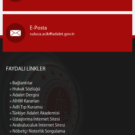
E-Posta
suluca.acik
adalet.gov.tr
FAYDALI LİNKLER
» Bağlantılar
» Hukuk Sözlüğü
» Adalet Dergisi
» AİHM Kararları
» Adli Tıp Kurumu
» Türkiye Adalet Akademisi
» Uzlaştırma İnternet Sitesi
» Arabuluculuk İnternet Sitesi
» Nöbetçi Noterlik Sorgulama