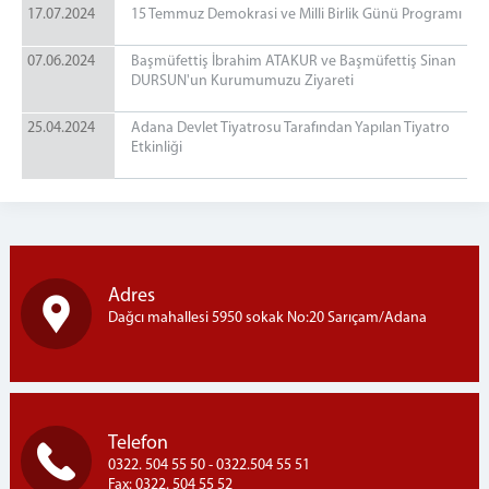
17.07.2024
15 Temmuz Demokrasi ve Milli Birlik Günü Programı
07.06.2024
Başmüfettiş İbrahim ATAKUR ve Başmüfettiş Sinan
DURSUN'un Kurumumuzu Ziyareti
25.04.2024
Adana Devlet Tiyatrosu Tarafından Yapılan Tiyatro
Etkinliği
Adres
Dağcı mahallesi 5950 sokak No:20 Sarıçam/Adana
Telefon
0322. 504 55 50 - 0322.504 55 51
Fax: 0322. 504 55 52