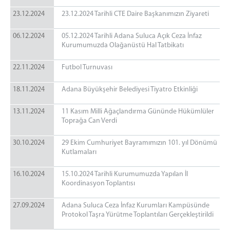
İletişim
23.12.2024
23.12.2024 Tarihli CTE Daire Başkanımızın Ziyareti
06.12.2024
05.12.2024 Tarihli Adana Suluca Açık Ceza İnfaz
Kurumumuzda Olağanüstü Hal Tatbikatı
22.11.2024
Futbol Turnuvası
18.11.2024
Adana Büyükşehir Belediyesi Tiyatro Etkinliği
13.11.2024
11 Kasım Milli Ağaçlandırma Gününde Hükümlüler
Toprağa Can Verdi
30.10.2024
29 Ekim Cumhuriyet Bayramımızın 101. yıl Dönümü
Kutlamaları
16.10.2024
15.10.2024 Tarihli Kurumumuzda Yapılan İl
Koordinasyon Toplantısı
27.09.2024
Adana Suluca Ceza İnfaz Kurumları Kampüsünde
Protokol Taşra Yürütme Toplantıları Gerçekleştirildi