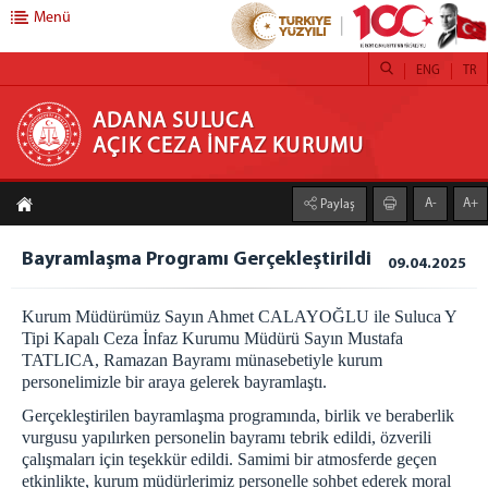
Menü
ENG
TR
ADANA SULUCA AÇIK CEZA İNFAZ KURUMU
ADANA SULUCA
AÇIK CEZA İNFAZ KURUMU
Kurumumuz
A-
A+
Paylaş
Yönetim
Kurumumuz
Bayramlaşma Programı Gerçekleştirildi
09.04.2025
Birimler
Kurum Müdürümüz Sayın Ahmet CALAYOĞLU ile Suluca Y
Emanet Para Birimi
Tipi Kapalı Ceza İnfaz Kurumu Müdürü Sayın Mustafa
Emanet Eşya Birimi
TATLICA, Ramazan Bayramı münasebetiyle kurum
Psiko-sosyal Birimi
personelimizle bir araya gelerek bayramlaştı.
Eğitim Birimi
Gerçekleştirilen bayramlaşma programında, birlik ve beraberlik
vurgusu yapılırken personelin bayramı tebrik edildi, özverili
Sağlık Birimi
çalışmaları için teşekkür edildi. Samimi bir atmosferde geçen
Atölyeler
etkinlikte, kurum müdürlerimiz personelle sohbet ederek moral