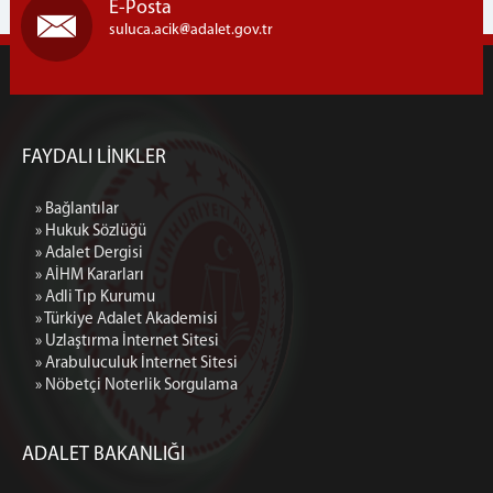
E-Posta
suluca.acik
adalet.gov.tr
FAYDALI LİNKLER
» Bağlantılar
» Hukuk Sözlüğü
» Adalet Dergisi
» AİHM Kararları
» Adli Tıp Kurumu
» Türkiye Adalet Akademisi
» Uzlaştırma İnternet Sitesi
» Arabuluculuk İnternet Sitesi
» Nöbetçi Noterlik Sorgulama
ADALET BAKANLIĞI