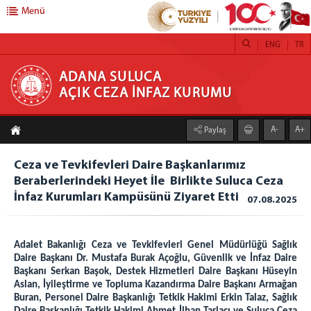
Menü
ENG
TR
ADANA SULUCA AÇIK CEZA İNFAZ KURUMU
ADANA SULUCA
AÇIK CEZA İNFAZ KURUMU
Kurumumuz
A-
A+
Paylaş
Yönetim
Kurumumuz
Ceza ve Tevkifevleri Daire Başkanlarımız
Birimler
Beraberlerindeki Heyet İle Birlikte Suluca Ceza
İnfaz Kurumları Kampüsünü Ziyaret Etti
07.08.2025
Emanet Para Birimi
Emanet Eşya Birimi
Psiko-sosyal Birimi
Adalet Bakanlığı Ceza ve Tevkifevleri Genel Müdürlüğü Sağlık
Daire Başkanı Dr. Mustafa Burak Açoğlu, Güvenlik ve İnfaz Daire
Eğitim Birimi
Başkanı Serkan Başok, Destek Hizmetleri Daire Başkanı Hüseyin
Sağlık Birimi
Aslan, İyileştirme ve Topluma Kazandırma Daire Başkanı Armağan
Buran, Personel Daire Başkanlığı Tetkik Hakimi Erkin Talaz, Sağlık
Atölyeler