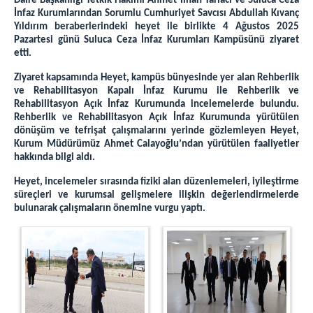
Daire Başkanlığı Tetkik Hakimi Ahmet İlhan Tarlacı ve Suluca Ceza
İnfaz Kurumlarından Sorumlu Cumhuriyet Savcısı Abdullah Kıvanç
İletişim
Yıldırım beraberlerindeki heyet ile birlikte 4 Ağustos 2025
Pazartesi günü Suluca Ceza İnfaz Kurumları Kampüsünü ziyaret
etti.
Ziyaret kapsamında Heyet, kampüs bünyesinde yer alan Rehberlik
ve Rehabilitasyon Kapalı İnfaz Kurumu ile Rehberlik ve
Rehabilitasyon Açık İnfaz Kurumunda incelemelerde bulundu.
Rehberlik ve Rehabilitasyon Açık İnfaz Kurumunda yürütülen
dönüşüm ve tefrişat çalışmalarını yerinde gözlemleyen Heyet,
Kurum Müdürümüz Ahmet Calayoğlu’ndan yürütülen faaliyetler
hakkında bilgi aldı.
Heyet, incelemeler sırasında fiziki alan düzenlemeleri, iyileştirme
süreçleri ve kurumsal gelişmelere ilişkin değerlendirmelerde
bulunarak çalışmaların önemine vurgu yaptı.