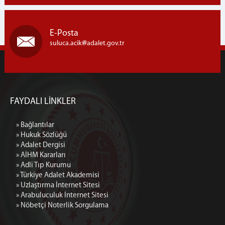
E-Posta
suluca.acik
adalet.gov.tr
FAYDALI LİNKLER
» Bağlantılar
» Hukuk Sözlüğü
» Adalet Dergisi
» AİHM Kararları
» Adli Tıp Kurumu
» Türkiye Adalet Akademisi
» Uzlaştırma İnternet Sitesi
» Arabuluculuk İnternet Sitesi
» Nöbetçi Noterlik Sorgulama