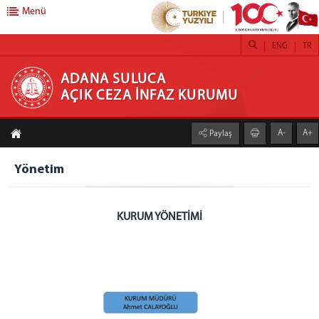
Menü
ENG
TR
ADANA SULUCA AÇIK CEZA İNFAZ KURUMU
ADANA SULUCA
AÇIK CEZA İNFAZ KURUMU
Kurumumuz
A-
A+
Paylaş
Yönetim
Kurumumuz
Yönetim
Birimler
Emanet Para Birimi
KURUM YÖNETİMİ
Emanet Eşya Birimi
Psiko-sosyal Birimi
Eğitim Birimi
Sağlık Birimi
Atölyeler